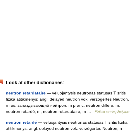
Look at other dictionaries:
neutron retardataire
— vėluojantysis neutronas statusas T sritis
fizika atitikmenys: angl. delayed neutron vok. verzögertes Neutron,
n rus. запаздывающий нейтрон, m pranc. neutron différé, m;
neutron retardé, m; neutron retardataire, m …
Fizikos terminų žodynas
neutron retardé
— vėluojantysis neutronas statusas T sritis fizika
atitikmenys: angl. delayed neutron vok. verzögertes Neutron, n