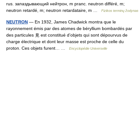
rus. запаздывающий нейтрон, m pranc. neutron différé, m;
neutron retardé, m; neutron retardataire, m …
Fizikos terminų žodynas
NEUTRON
— En 1932, James Chadwick montra que le
rayonnement émis par des atomes de béryllium bombardés par
des particules 見 est constitué d’objets qui sont dépourvus de
charge électrique et dont leur masse est proche de celle du
proton. Ces objets furent… …
Encyclopédie Universelle