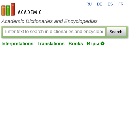
RU
DE
ES
FR
en-academic.com
Academic Dictionaries and Encyclopedias
Search!
Interpretations
Translations
Books
Игры ⚽