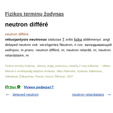
Fizikos terminų žodynas
neutron différé
neutron différé
vėluojantysis
neutronas
statusas
T
sritis
fizika
atitikmenys
:
angl.
delayed neutron
vok.
verzögertes Neutron, n
rus.
запаздывающий
нейтрон, m
pranc.
neutron différé, m; neutron retardé, m; neutron
retardataire, m
Fizikos terminų žodynas : lietuvių, anglų, prancūzų, vokiečių ir rusų kalbomis. – Vilnius :
Mokslo ir enciklopedijų leidybos institutas
.
Vilius Palenskis, Vytautas Valiukėnas,
Valerijonas Žalkauskas, Pranas Juozas Žilinskas
.
2007
.
Игры ⚽
Нужен реферат?
delayed neutron
neutron retardataire