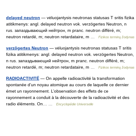
delayed neutron
— vėluojantysis neutronas statusas T sritis fizika
atitikmenys: angl. delayed neutron vok. verzögertes Neutron, n
rus. запаздывающий нейтрон, m pranc. neutron différé, m;
neutron retardé, m; neutron retardataire, m …
Fizikos terminų žodynas
verzögertes Neutron
— vėluojantysis neutronas statusas T sritis
fizika atitikmenys: angl. delayed neutron vok. verzögertes Neutron,
n rus. запаздывающий нейтрон, m pranc. neutron différé, m;
neutron retardé, m; neutron retardataire, m …
Fizikos terminų žodynas
RADIOACTIVITÉ
— On appelle radioactivité la transformation
spontanée d’un noyau atomique au cours de laquelle ce dernier
émet un rayonnement. L’observation des effets de ce
rayonnement a conduit à la découverte de la radioactivité et des
radio éléments. On… …
Encyclopédie Universelle