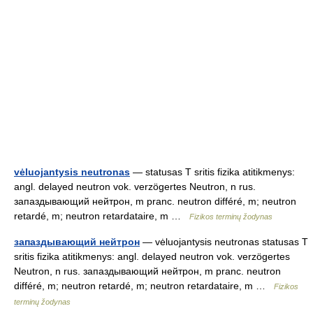
vėluojantysis neutronas
— statusas T sritis fizika atitikmenys:
angl. delayed neutron vok. verzögertes Neutron, n rus.
запаздывающий нейтрон, m pranc. neutron différé, m; neutron
retardé, m; neutron retardataire, m …
Fizikos terminų žodynas
запаздывающий нейтрон
— vėluojantysis neutronas statusas T
sritis fizika atitikmenys: angl. delayed neutron vok. verzögertes
Neutron, n rus. запаздывающий нейтрон, m pranc. neutron
différé, m; neutron retardé, m; neutron retardataire, m …
Fizikos
terminų žodynas